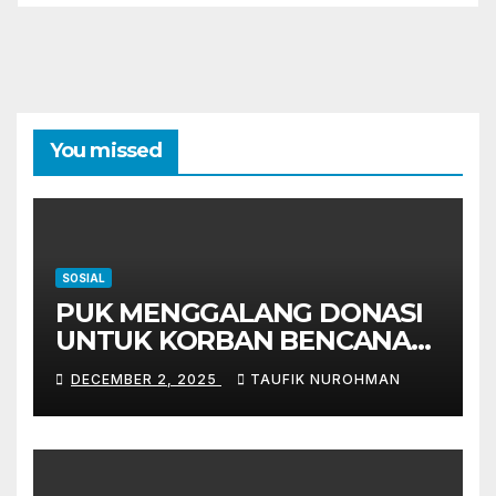
You missed
SOSIAL
PUK MENGGALANG DONASI
UNTUK KORBAN BENCANA
ALAM SUMATERA
DECEMBER 2, 2025
TAUFIK NUROHMAN