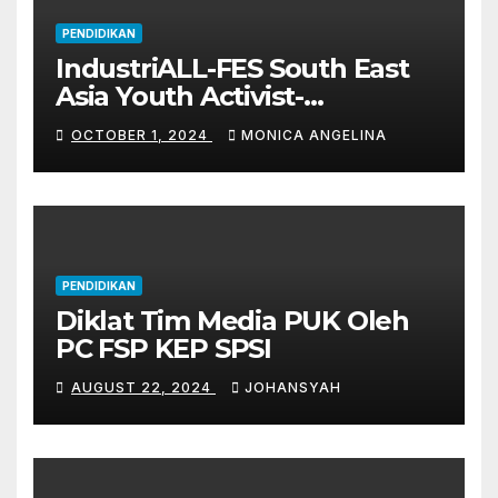
PENDIDIKAN
IndustriALL-FES South East
Asia Youth Activist-
Leadership Academy 2024
OCTOBER 1, 2024
MONICA ANGELINA
PENDIDIKAN
Diklat Tim Media PUK Oleh
PC FSP KEP SPSI
AUGUST 22, 2024
JOHANSYAH