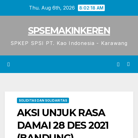
Skip
Thu. Aug 6th, 2026
8:02:18 AM
to
content
SPSEMAKINKEREN
SPKEP SPSI PT. Kao Indonesia - Karawang
SOLIDITAS DAN SOLIDARITAS
AKSI UNJUK RASA
DAMAI 28 DES 2021
(BANDUNG)