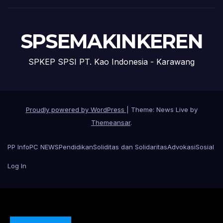
SPSEMAKINKEREN
SPKEP SPSI PT. Kao Indonesia - Karawang
Proudly powered by WordPress
|
Theme: News Live by
Themeansar
.
PP Info
PC NEWS
Pendidikan
Soliditas dan Solidaritas
Advokasi
Sosial
Log In