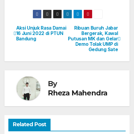
Aksi Unjuk Rasa Damai
Ribuan Buruh Jabar
Post
16 Juni 2022 di PTUN
Bergerak, Kawal
Bandung
Putusan MK dan Gelar
navigation
Demo Tolak UMP di
Gedung Sate
By
Rheza Mahendra
Related Post