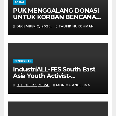
SOSIAL
PUK MENGGALANG DONASI
UNTUK KORBAN BENCANA
ALAM SUMATERA
DECEMBER 2, 2025
TAUFIK NUROHMAN
PENDIDIKAN
IndustriALL-FES South East
Asia Youth Activist-
Leadership Academy 2024
OCTOBER 1, 2024
MONICA ANGELINA