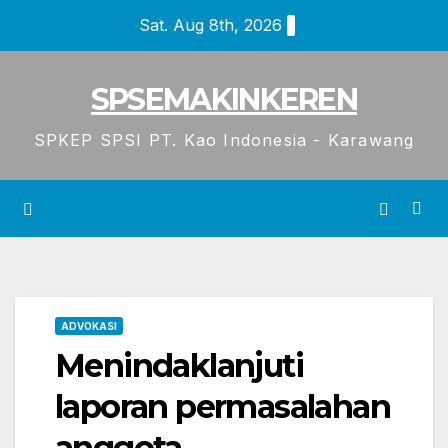
Skip
Sat. Aug 8th, 2026
to
content
SPSEMAKINKEREN
SPKEP SPSI PT. Kao Indonesia - Karawang
ADVOKASI
Menindaklanjuti
laporan permasalahan
anggota