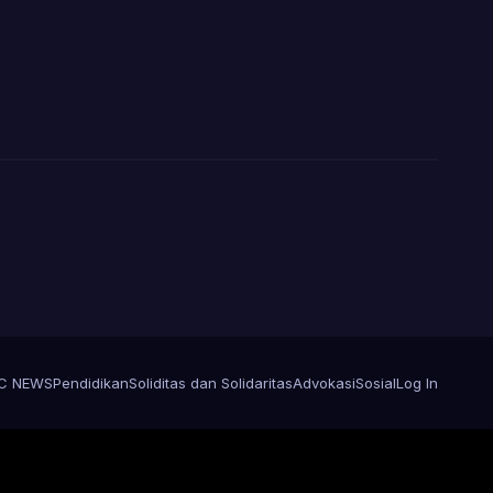
C NEWS
Pendidikan
Soliditas dan Solidaritas
Advokasi
Sosial
Log In