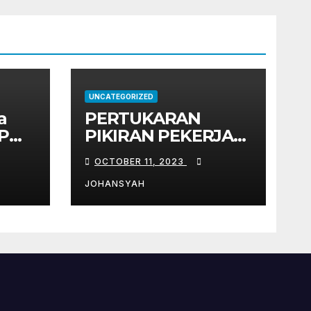
UNCATEGORIZED
a
PERTUKARAN
P
PIKIRAN PEKERJA
MUDA INDONESIA
OCTOBER 11, 2023
DENGAN PEKERJA
MUDA JEPANG
JOHANSYAH