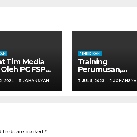
KAN
PENDIDIKAN
at Tim Media
Training
Oleh PC FSP
Perumusan,
SPSI
Pendokumentas
2, 2024
JOHANSYAH
JUL 5, 2023
JOHANSYA
PKB dan Teknik
Perundingan
d fields are marked
*