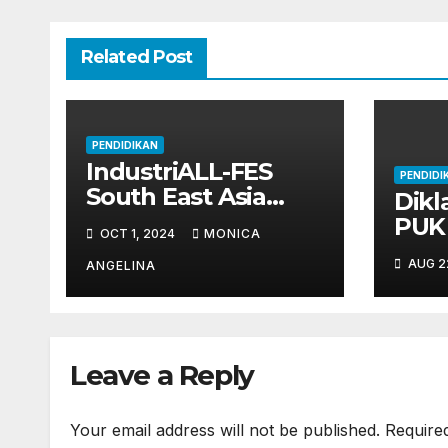
Related Post
PENDIDIKAN
IndustriALL-FES
PENDIDI
South East Asia
Dikl
Youth Activist-
PUK 
OCT 1, 2024
MONICA
Leadership
KEP 
AUG 2
Academy 2024
ANGELINA
Leave a Reply
Your email address will not be published.
Require