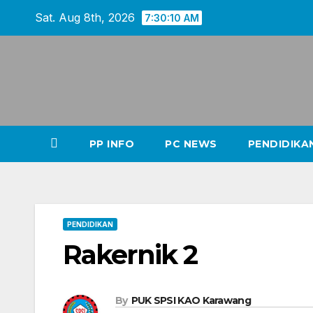
Skip
Sat. Aug 8th, 2026
7:30:12 AM
to
content
PP INFO
PC NEWS
PENDIDIKA
PENDIDIKAN
Rakernik 2
By
PUK SPSI KAO Karawang