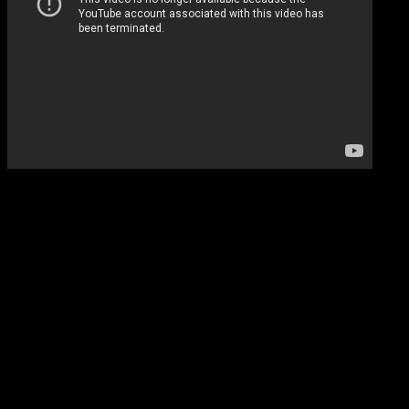
About US
PUK SP KEP SPSI
PT. KAO INDONESIA – KARAWANG
Jl. Harapan VI Lot LL-3A, Kawasan Karawang International
Industrial City (KIIC),
Karawang 41361 , Jawa Barat