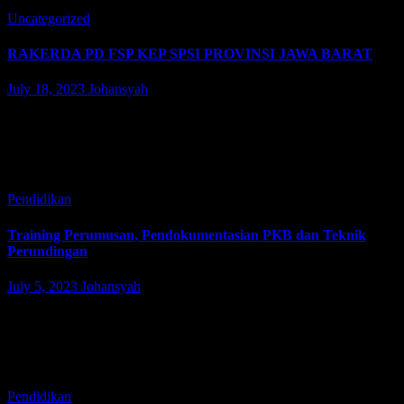
Uncategorized
RAKERDA PD FSP KEP SPSI PROVINSI JAWA BARAT
July 18, 2023
Johansyah
Pangandaran – Ketua PUK SP KEP SPSI PT. Kao Indonesia
Karawang Factory, Bung Taufik Nurohman, didampingi oleh Ketua
Divisi 2, Zeki Dewantara, Menghadiri Rakerda (Rapat Kerja
Daerah) PD (Pimpinan Daerah)…
Pendidikan
Training Perumusan, Pendokumentasian PKB dan Teknik
Perundingan
July 5, 2023
Johansyah
PUK SP KEP SPSI PT.Kao Indonesia, cikarang dan karawang,
menggelar agenda Training Penyusunan, Perumusan,
Pendokumentasian PKB dan Teknik Perundingan, yang bertempat
di Jatiluhur Valley & Resort. Purwakarta, 24 Juni 2023.…
Pendidikan