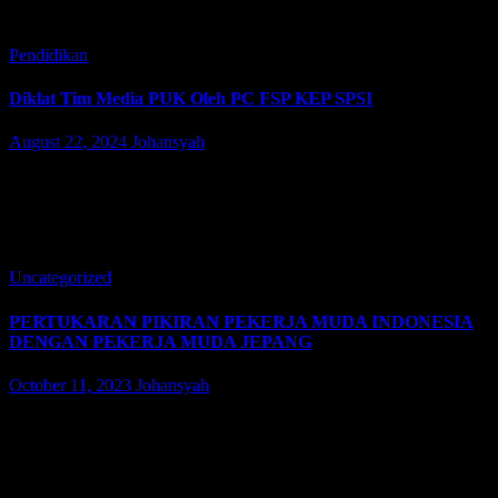
Author:
Johansyah
Pendidikan
Diklat Tim Media PUK Oleh PC FSP KEP SPSI
August 22, 2024
Johansyah
Tim Media dari setiap PUK SP KEP SPSI Kabupaten Karawang
mengikuti Diklat Media yang diadakan oleh PC SP KEP SPSI
Kabupaten Karawang. Kamis, 22 Agustus 2024. Dalam Diklat ini,
tim…
Uncategorized
PERTUKARAN PIKIRAN PEKERJA MUDA INDONESIA
DENGAN PEKERJA MUDA JEPANG
October 11, 2023
Johansyah
Perwakilan dari Komite Pekerja Muda Indonesia yang diwakili dari
beberapa federasi seperti Cemwu, Lominek, Farkes, Gartex dan
FSPMI. Menghadiri Agenda Pertukaran Pikiran Antara Pekerja
Muda Indonesia Dan Pekerja Muda Jepang.…