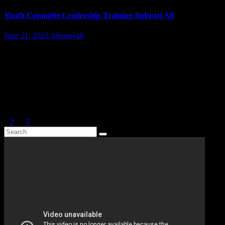
Youth Committe Leadership Training Industri All
June 21, 2023
Johansyah
Bogor – Perwakilan PUK SP KEP SPSI PT. Kao Indonesia
Karawang Factory yaitu ketua PUK, Taufik Nurohman bersama
Dea Putri Iskandar (Bakor), menghadiri Youth Committe Leadership
Training, yang di selenggarakan…
Posts pagination
1
2
…
5