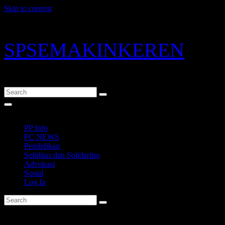
Skip to content
Fri. Aug 7th, 2026
SPSEMAKINKEREN
SPKEP SPSI PT. Kao Indonesia - Karawang
PP Info
PC NEWS
Pendidikan
Soliditas dan Solidaritas
Advokasi
Sosial
Log In