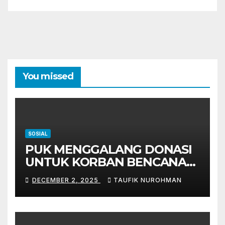
You missed
SOSIAL
PUK MENGGALANG DONASI
UNTUK KORBAN BENCANA
ALAM SUMATERA
DECEMBER 2, 2025
TAUFIK NUROHMAN