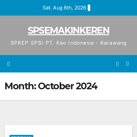
Skip
Sat. Aug 8th, 2026
to
content
SPSEMAKINKEREN
SPKEP SPSI PT. Kao Indonesia - Karawang
Month:
October 2024