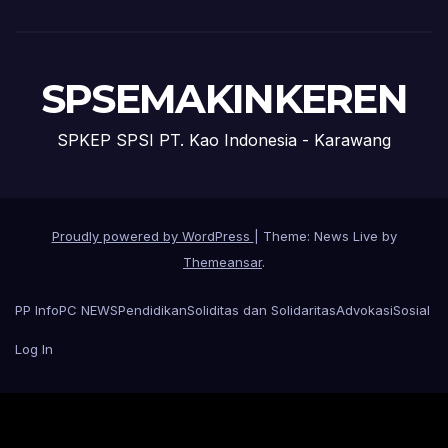
SPSEMAKINKEREN
SPKEP SPSI PT. Kao Indonesia - Karawang
Proudly powered by WordPress
|
Theme: News Live by
Themeansar
.
PP Info
PC NEWS
Pendidikan
Soliditas dan Solidaritas
Advokasi
Sosial
Log In