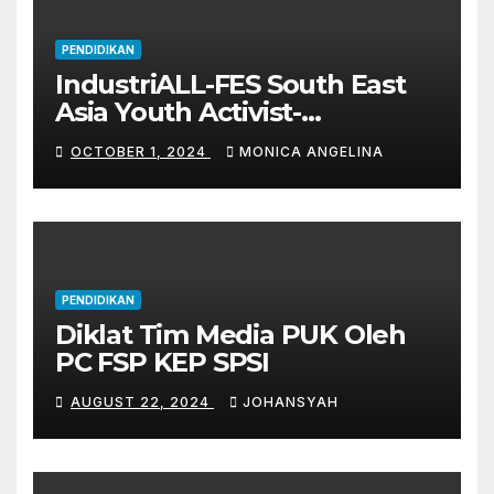
PENDIDIKAN
IndustriALL-FES South East
Asia Youth Activist-
Leadership Academy 2024
OCTOBER 1, 2024
MONICA ANGELINA
PENDIDIKAN
Diklat Tim Media PUK Oleh
PC FSP KEP SPSI
AUGUST 22, 2024
JOHANSYAH