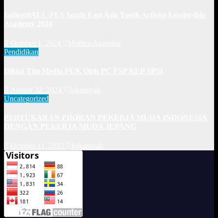
IndustriALL-FES South East Asia Youth Activist-Leadership
Academy 2024
October 1, 2024
Monica Angelina
Pendidikan
Diklat Tim Media PUK Oleh PC FSP KEP SPSI
August 22, 2024
Johansyah
Uncategorized
PERTUKARAN PIKIRAN PEKERJA MUDA INDONESIA
DENGAN PEKERJA MUDA JEPANG
October 11, 2023
Johansyah