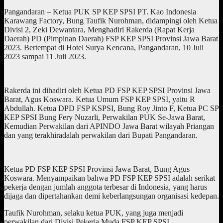
Pangandaran – Ketua PUK SP KEP SPSI PT. Kao Indonesia
Karawang Factory, Bung Taufik Nurohman, didampingi oleh Ketua
Divisi 2, Zeki Dewantara, Menghadiri Rakerda (Rapat Kerja
Daerah) PD (Pimpinan Daerah) FSP KEP SPSI Provinsi Jawa Barat
2023. Bertempat di Hotel Surya Kencana, Pangandaran, 10 Juli
2023 sampai 11 Juli 2023.
Rakerda ini dihadiri oleh Ketua PD FSP KEP SPSI Provinsi Jawa
Barat, Agus Koswara. Ketua Umum FSP KEP SPSI, yaitu R
Abdullah. Ketua DPD FSP KSPSI, Bung Roy Jinto F, Ketua PC SP
KEP SPSI Bung Fery Nuzarli, Perwakilan PUK Se-Jawa Barat,
Kemudian Perwakilan dari APINDO Jawa Barat wilayah Priangan
dan yang terakhiradalah perwakilan dari Bupati Pangandaran.
Ketua PD FSP KEP SPSI Provinsi Jawa Barat, Bung Agus
Koswara. Menyampaikan bahwa PD FSP KEP SPSI adalah serikat
pekerja dengan jumlah anggota terbesar di Indonesia, yang harus
dijaga dan dipertahankan demi keberlangsungan organisasi kedepan.
Taufik Nurohman, selaku ketua PUK, yang juga menjadi
perwakilan dari Divisi Pekerja Muda FSP KEP SPSI,