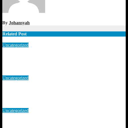
By
Johansyah
Related Post
Uncategorized
PERTUKARAN PIKIRAN PEKERJA MUDA INDONESIA
DENGAN PEKERJA MUDA JEPANG
Oct 11, 2023
Johansyah
Uncategorized
Agenda Tukar Pikiran, Antara Pekerja Muda Indonesia
Dengan Pekerja Muda Jepang
May 29, 2023
Johansyah
Uncategorized
Rapat Pembentukan Divisi Pekerja Muda PP SSP KEP SPSI