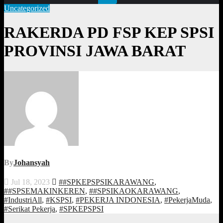
Uncategorized
RAKERDA PD FSP KEP SPSI
PROVINSI JAWA BARAT
By
Johansyah
Jul 18, 2023
##SPKEPSPSIKARAWANG
,
##SPSEMAKINKEREN
,
##SPSIKAOKARAWANG
,
#IndustriAll
,
#KSPSI
,
#PEKERJA INDONESIA
,
#PekerjaMuda
,
#Serikat Pekerja
,
#SPKEPSPSI