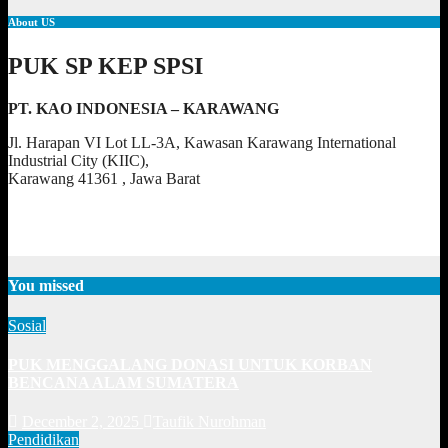
About US
PUK SP KEP SPSI
PT. KAO INDONESIA – KARAWANG
Jl. Harapan VI Lot LL-3A, Kawasan Karawang International
Industrial City (KIIC),
Karawang 41361 , Jawa Barat
You missed
Sosial
PUK MENGGALANG DONASI UNTUK KORBAN
BENCANA ALAM SUMATERA
December 2, 2025
Taufik Nurohman
Pendidikan